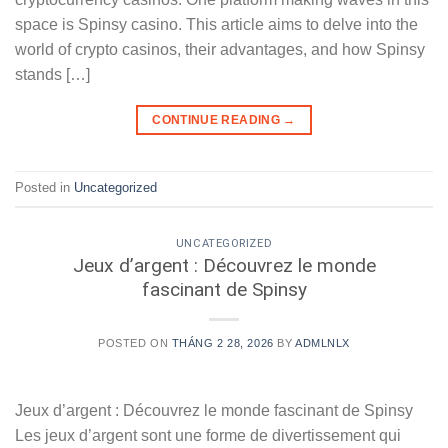
space is Spinsy casino. This article aims to delve into the
world of crypto casinos, their advantages, and how Spinsy
stands […]
CONTINUE READING
→
Posted in
Uncategorized
UNCATEGORIZED
Jeux d’argent : Découvrez le monde
fascinant de Spinsy
POSTED ON
THÁNG 2 28, 2026
BY
ADMLNLX
Jeux d’argent : Découvrez le monde fascinant de Spinsy
Les jeux d’argent sont une forme de divertissement qui