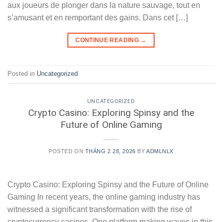
aux joueurs de plonger dans la nature sauvage, tout en
s’amusant et en remportant des gains. Dans cet […]
CONTINUE READING
→
Posted in
Uncategorized
UNCATEGORIZED
Crypto Casino: Exploring Spinsy and the
Future of Online Gaming
POSTED ON
THÁNG 2 28, 2026
BY
ADMLNLX
Crypto Casino: Exploring Spinsy and the Future of Online
Gaming In recent years, the online gaming industry has
witnessed a significant transformation with the rise of
cryptocurrency casinos. One platform making waves in this