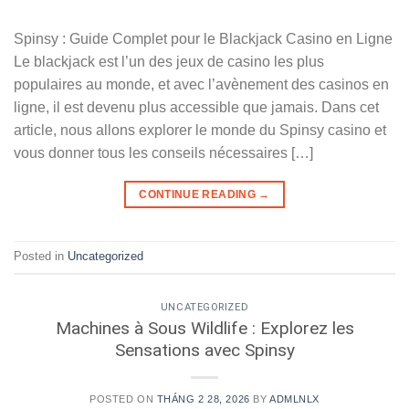
Spinsy : Guide Complet pour le Blackjack Casino en Ligne
Le blackjack est l’un des jeux de casino les plus
populaires au monde, et avec l’avènement des casinos en
ligne, il est devenu plus accessible que jamais. Dans cet
article, nous allons explorer le monde du Spinsy casino et
vous donner tous les conseils nécessaires […]
CONTINUE READING
→
Posted in
Uncategorized
UNCATEGORIZED
Machines à Sous Wildlife : Explorez les
Sensations avec Spinsy
POSTED ON
THÁNG 2 28, 2026
BY
ADMLNLX