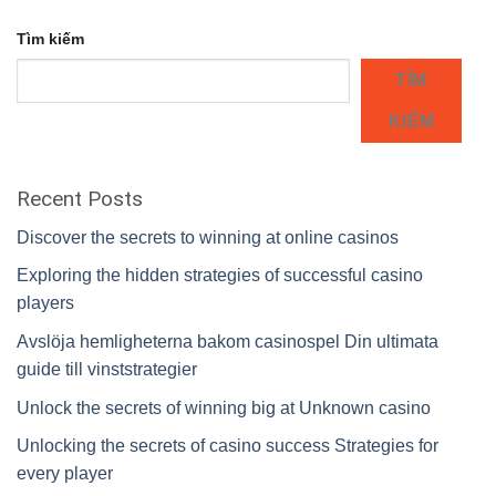
Tìm kiếm
TÌM
KIẾM
Recent Posts
Discover the secrets to winning at online casinos
Exploring the hidden strategies of successful casino
players
Avslöja hemligheterna bakom casinospel Din ultimata
guide till vinststrategier
Unlock the secrets of winning big at Unknown casino
Unlocking the secrets of casino success Strategies for
every player