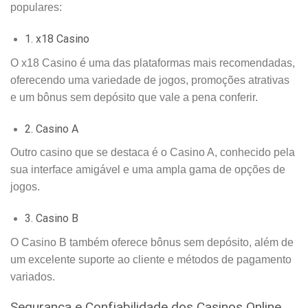
populares:
1. x18 Casino
O x18 Casino é uma das plataformas mais recomendadas,
oferecendo uma variedade de jogos, promoções atrativas
e um bônus sem depósito que vale a pena conferir.
2. Casino A
Outro casino que se destaca é o Casino A, conhecido pela
sua interface amigável e uma ampla gama de opções de
jogos.
3. Casino B
O Casino B também oferece bônus sem depósito, além de
um excelente suporte ao cliente e métodos de pagamento
variados.
Segurança e Confiabilidade dos Casinos Online