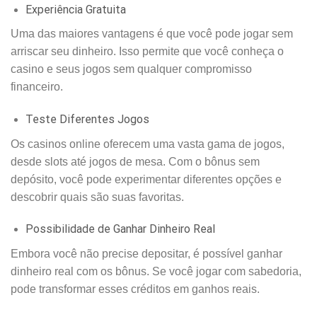
Experiência Gratuita
Uma das maiores vantagens é que você pode jogar sem
arriscar seu dinheiro. Isso permite que você conheça o
casino e seus jogos sem qualquer compromisso
financeiro.
Teste Diferentes Jogos
Os casinos online oferecem uma vasta gama de jogos,
desde slots até jogos de mesa. Com o bônus sem
depósito, você pode experimentar diferentes opções e
descobrir quais são suas favoritas.
Possibilidade de Ganhar Dinheiro Real
Embora você não precise depositar, é possível ganhar
dinheiro real com os bônus. Se você jogar com sabedoria,
pode transformar esses créditos em ganhos reais.