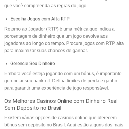
que você compreenda as regras do jogo.
Escolha Jogos com Alta RTP
Retorno ao Jogador (RTP) é uma métrica que indica a
porcentagem de dinheiro que um jogo devolve aos
jogadores ao longo do tempo. Procure jogos com RTP alta
para maximizar suas chances de ganhar.
Gerencie Seu Dinheiro
Embora você esteja jogando com um bônus, é importante
gerenciar seu bankroll. Defina limites de perda e ganho
para garantir uma experiência de jogo responsável.
Os Melhores Casinos Online com Dinheiro Real
Sem Depósito no Brasil
Existem várias opções de casinos online que oferecem
bônus sem depósito no Brasil. Aqui estão alguns dos mais