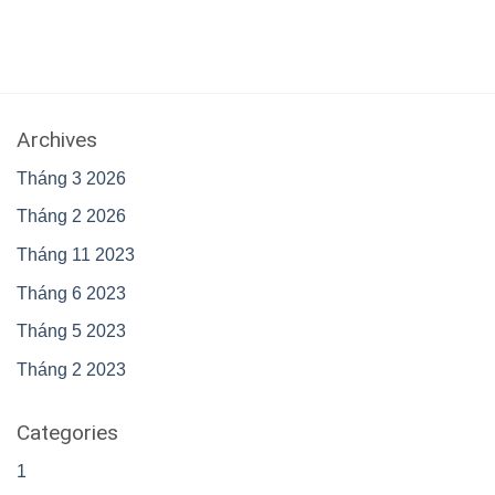
Archives
Tháng 3 2026
Tháng 2 2026
Tháng 11 2023
Tháng 6 2023
Tháng 5 2023
Tháng 2 2023
Categories
1