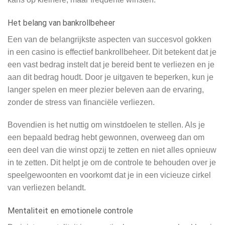
Het belang van bankrollbeheer
Een van de belangrijkste aspecten van succesvol gokken
in een casino is effectief bankrollbeheer. Dit betekent dat je
een vast bedrag instelt dat je bereid bent te verliezen en je
aan dit bedrag houdt. Door je uitgaven te beperken, kun je
langer spelen en meer plezier beleven aan de ervaring,
zonder de stress van financiële verliezen.
Bovendien is het nuttig om winstdoelen te stellen. Als je
een bepaald bedrag hebt gewonnen, overweeg dan om
een deel van die winst opzij te zetten en niet alles opnieuw
in te zetten. Dit helpt je om de controle te behouden over je
speelgewoonten en voorkomt dat je in een vicieuze cirkel
van verliezen belandt.
Mentaliteit en emotionele controle