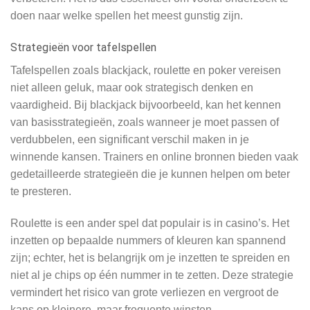
doen naar welke spellen het meest gunstig zijn.
Strategieën voor tafelspellen
Tafelspellen zoals blackjack, roulette en poker vereisen
niet alleen geluk, maar ook strategisch denken en
vaardigheid. Bij blackjack bijvoorbeeld, kan het kennen
van basisstrategieën, zoals wanneer je moet passen of
verdubbelen, een significant verschil maken in je
winnende kansen. Trainers en online bronnen bieden vaak
gedetailleerde strategieën die je kunnen helpen om beter
te presteren.
Roulette is een ander spel dat populair is in casino’s. Het
inzetten op bepaalde nummers of kleuren kan spannend
zijn; echter, het is belangrijk om je inzetten te spreiden en
niet al je chips op één nummer in te zetten. Deze strategie
vermindert het risico van grote verliezen en vergroot de
kans op kleinere, maar frequente winsten.