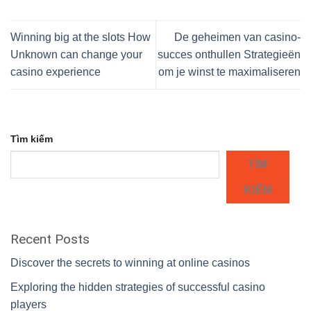
Winning big at the slots How
De geheimen van casino-
Unknown can change your
succes onthullen Strategieën
casino experience
om je winst te maximaliseren
Tìm kiếm
TÌM
KIẾM
Recent Posts
Discover the secrets to winning at online casinos
Exploring the hidden strategies of successful casino
players