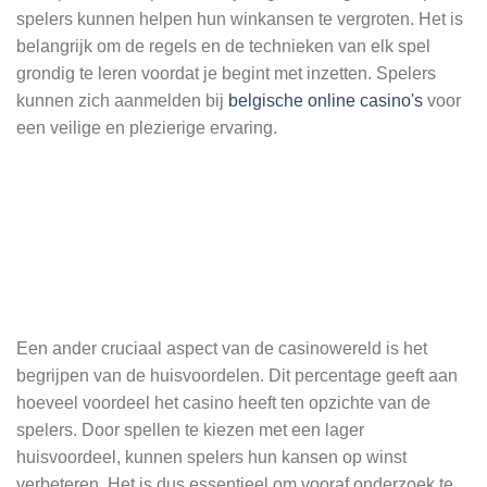
spelers kunnen helpen hun winkansen te vergroten. Het is
belangrijk om de regels en de technieken van elk spel
grondig te leren voordat je begint met inzetten. Spelers
kunnen zich aanmelden bij
belgische online casino's
voor
een veilige en plezierige ervaring.
Een ander cruciaal aspect van de casinowereld is het
begrijpen van de huisvoordelen. Dit percentage geeft aan
hoeveel voordeel het casino heeft ten opzichte van de
spelers. Door spellen te kiezen met een lager
huisvoordeel, kunnen spelers hun kansen op winst
verbeteren. Het is dus essentieel om vooraf onderzoek te